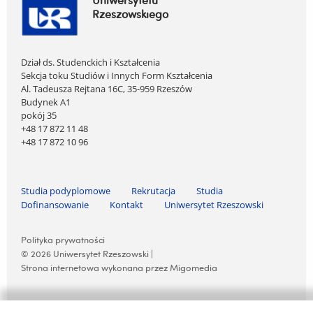
Uniwersytetu
Rzeszowskiego
Dział ds. Studenckich i Kształcenia
Sekcja toku Studiów i Innych Form Kształcenia
Al. Tadeusza Rejtana 16C, 35-959 Rzeszów
Budynek A1
pokój 35
+48 17 872 11 48
+48 17 872 10 96
Pomiń nawigację i przejdź do treści
Studia podyplomowe
Rekrutacja
Studia
Dofinansowanie
Kontakt
Uniwersytet Rzeszowski
Pomiń nawigację i przejdź do treści
Polityka prywatności
© 2026 Uniwersytet Rzeszowski |
Strona internetowa wykonana przez Migomedia