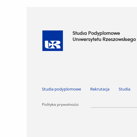
Studia Podyplomowe
Uniwersytetu Rzeszowskiego
Pomiń nawigację i przejdź do treści
Studia podyplomowe
Rekrutacja
Studia
Pomiń nawigację i przejdź do treści
Polityka prywatności