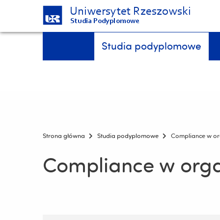
Uniwersytet Rzeszowski
Studia Podyplomowe
Pomiń
Menu - górna belka
Studia podyplomowe
nawigację
i
przejdź
do
treści
Strona główna
Studia podyplomowe
Compliance w or
Compliance w orga