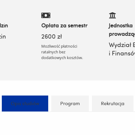
zin
Opłata za semestr
Jednostka
prowadzą
in
2600 zł
Wydział 
Możliwość płatności
ratalnych bez
i Finans
dodatkowych kosztów.
Opis studiów
Program
Rekrutacja