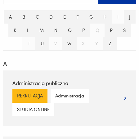
:
A
B
C
D
E
F
G
H
I
J
K
L
M
N
O
P
Q
R
S
T
U
V
W
X
Y
Z
A
Administracja publiczna
REKRUTACJA
Administracja
STUDIA ONLINE