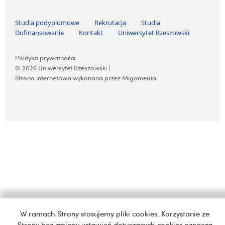
Pomiń nawigację i przejdź do treści
Studia podyplomowe
Rekrutacja
Studia
Dofinansowanie
Kontakt
Uniwersytet Rzeszowski
Pomiń nawigację i przejdź do treści
Polityka prywatności
© 2026 Uniwersytet Rzeszowski |
Strona internetowa wykonana przez Migomedia
W ramach Strony stosujemy pliki cookies. Korzystanie ze
Strony bez zmiany ustawień dotyczących cookies oznacza