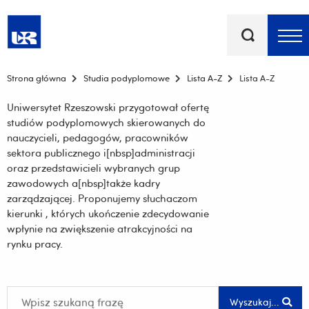
Słowa
kluczowe
Menu - górna belka
Strona główna
Studia podyplomowe
Lista A-Z
Lista A-Z
Uniwersytet Rzeszowski przygotował ofertę
studiów podyplomowych skierowanych do
nauczycieli, pedagogów, pracowników
sektora publicznego i[nbsp]administracji
oraz przedstawicieli wybranych grup
zawodowych a[nbsp]także kadry
zarządzającej. Proponujemy słuchaczom
kierunki , których ukończenie zdecydowanie
wpłynie na zwiększenie atrakcyjności na
rynku pracy.
Wyszukaj...
Wyszukaj...