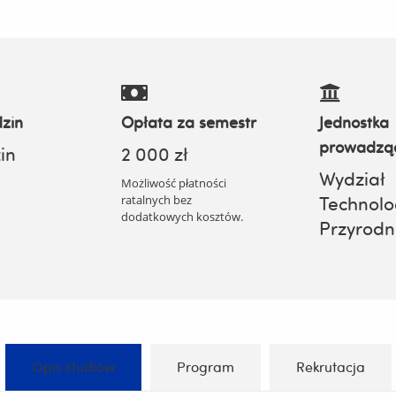
zin
Opłata za semestr
Jednostka
prowadzą
in
2 000 zł
Wydział
Możliwość płatności
ratalnych bez
Technolo
dodatkowych kosztów.
Przyrodn
Opis studiów
Program
Rekrutacja