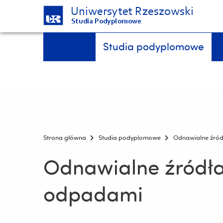
Uniwersytet Rzeszowski
Studia Podyplomowe
Pomiń
Menu - górna belka
Studia podyplomowe
nawigację
i
przejdź
do
treści
Strona główna
Studia podyplomowe
Odnawialne źród
Odnawialne źródła
odpadami