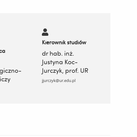
Kierownik studiów
ca
dr hab. inż.
Justyna Koc-
giczno-
Jurczyk, prof. UR
iczy
jjurczyk@ur.edu.pl