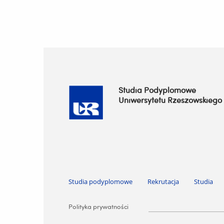
Studia Podyplomowe
Uniwersytetu Rzeszowskiego
Pomiń nawigację i przejdź do treści
Studia podyplomowe
Rekrutacja
Studia
Pomiń nawigację i przejdź do treści
Polityka prywatności