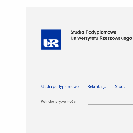
Studia Podyplomowe
Uniwersytetu Rzeszowskiego
Pomiń nawigację i przejdź do treści
Studia podyplomowe
Rekrutacja
Studia
Pomiń nawigację i przejdź do treści
Polityka prywatności