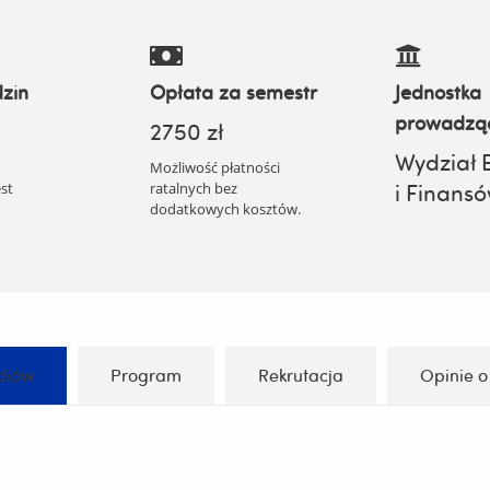
zin
Opłata za semestr
Jednostka
prowadzą
2750 zł
Wydział 
Możliwość płatności
st
ratalnych bez
i Finans
dodatkowych kosztów.
diów
Program
Rekrutacja
Opinie o