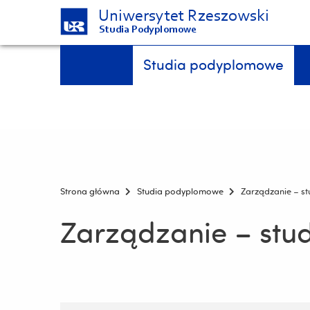
Uniwersytet Rzeszowski
Studia Podyplomowe
Pomiń
Menu - górna belka
Studia podyplomowe
nawigację
i
przejdź
do
treści
Strona główna
Studia podyplomowe
Zarządzanie – st
Zarządzanie – stu