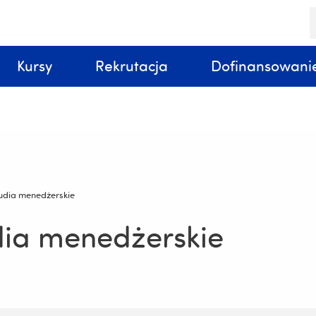
S
k
Kursy
Rekrutacja
Dofinansowani
udia menedżerskie
dia menedżerskie