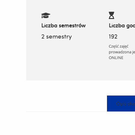
Liczba semestrów
Liczba god
2 semestry
192
Część zajęć
prowadzona je
ONLINE
Opis stu