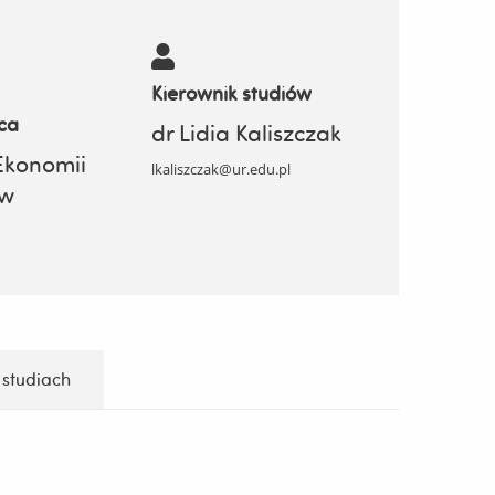
Kierownik studiów
ca
dr Lidia Kaliszczak
Ekonomii
lkaliszczak@ur.edu.pl
ów
 studiach