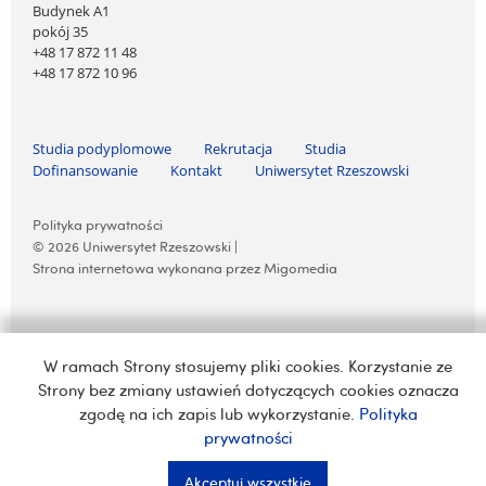
Budynek A1
pokój 35
+48 17 872 11 48
+48 17 872 10 96
Pomiń nawigację i przejdź do treści
Studia podyplomowe
Rekrutacja
Studia
Dofinansowanie
Kontakt
Uniwersytet Rzeszowski
Pomiń nawigację i przejdź do treści
Polityka prywatności
© 2026 Uniwersytet Rzeszowski |
Strona internetowa wykonana przez Migomedia
W ramach Strony stosujemy pliki cookies. Korzystanie ze
Strony bez zmiany ustawień dotyczących cookies oznacza
zgodę na ich zapis lub wykorzystanie.
Polityka
prywatności
Akceptuj wszystkie