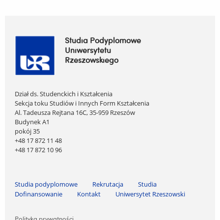
Studia Podyplomowe
Uniwersytetu
Rzeszowskiego
Dział ds. Studenckich i Kształcenia
Sekcja toku Studiów i Innych Form Kształcenia
Al. Tadeusza Rejtana 16C, 35-959 Rzeszów
Budynek A1
pokój 35
+48 17 872 11 48
+48 17 872 10 96
Pomiń nawigację i przejdź do treści
Studia podyplomowe
Rekrutacja
Studia
Dofinansowanie
Kontakt
Uniwersytet Rzeszowski
Pomiń nawigację i przejdź do treści
Polityka prywatności