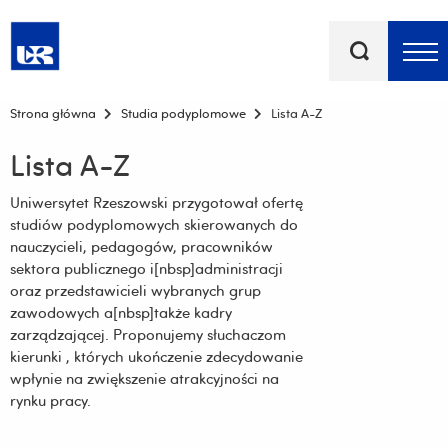
Słowa
kluczowe
Menu - górna belka
Strona główna
Studia podyplomowe
Lista A-Z
Lista A-Z
Uniwersytet Rzeszowski przygotował ofertę
studiów podyplomowych skierowanych do
nauczycieli, pedagogów, pracowników
sektora publicznego i[nbsp]administracji
oraz przedstawicieli wybranych grup
zawodowych a[nbsp]także kadry
zarządzającej. Proponujemy słuchaczom
kierunki , których ukończenie zdecydowanie
wpłynie na zwiększenie atrakcyjności na
rynku pracy.